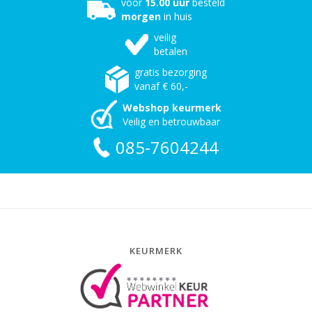
voor
15.00 uur
besteld
morgen
in huis
veilig
betalen
gratis bezorging
vanaf € 60,-
Webshop keurmerk
Veilig en betrouwbaar
085-7604244
KEURMERK