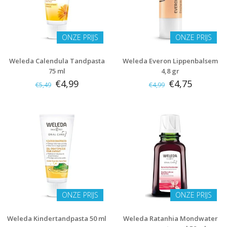
ONZE PRIJS
ONZE PRIJS
Weleda Calendula Tandpasta
Weleda Everon Lippenbalsem
75 ml
4,8 gr
€4,99
€4,75
€5,49
€4,99
ONZE PRIJS
ONZE PRIJS
Weleda Kindertandpasta 50 ml
Weleda Ratanhia Mondwater