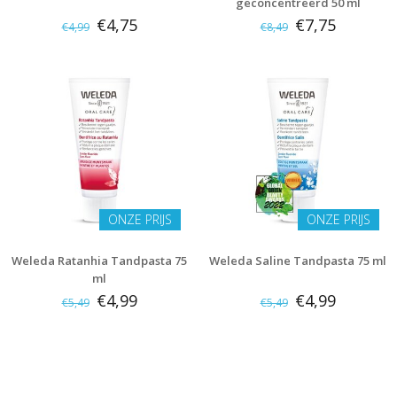
geconcentreerd 50 ml
€4,75
€7,75
€4,99
€8,49
ONZE PRIJS
ONZE PRIJS
Weleda Ratanhia Tandpasta 75
Weleda Saline Tandpasta 75 ml
ml
€4,99
€4,99
€5,49
€5,49