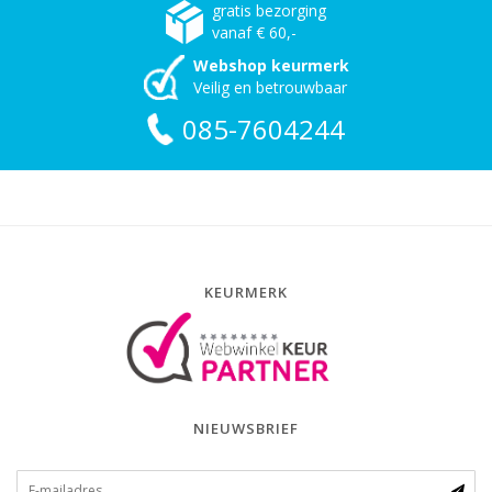
gratis bezorging
vanaf € 60,-
Webshop keurmerk
Veilig en betrouwbaar
085-7604244
KEURMERK
NIEUWSBRIEF