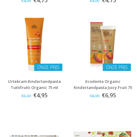
€4,75
€4,75
€4,99
€4,99
ONZE PRIJS
ONZE PRIJS
Urtekram Kindertandpasta
Ecodenta Organic
Tuttifrutti Organic 75 ml
Kindertandpasta Juicy Fruit 75
ml
€4,95
€6,95
€5,39
€6,99