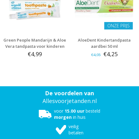
ONZE PRIJS
Green People Mandarijn & Aloe
AloeDent Kindertandpasta
Vera tandpasta voor kinderen
aardbei 50 ml
50 ml
€4,99
€4,25
€4,95
De voordelen van
Allesvoorjetanden.nl
voor
15.00 uur
besteld
morgen
in huis
veilig
betalen