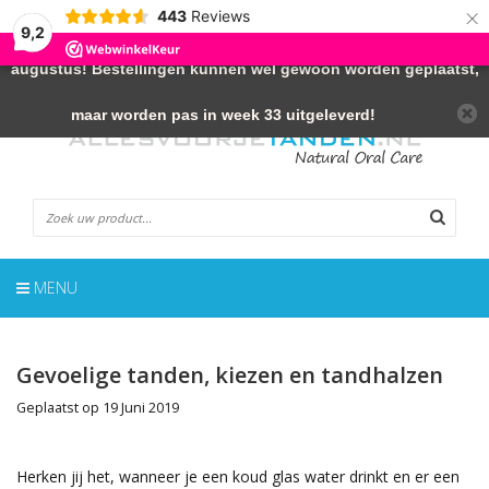
×
443
Reviews
← LET OP!
- De webshop is gesloten van 17 juli t/m 9
9,2
augustus! Bestellingen kunnen wel gewoon worden geplaatst,
NL
0 Artikelen
maar worden pas in week 33 uitgeleverd!
MENU
Gevoelige tanden, kiezen en tandhalzen
Geplaatst op
19 Juni 2019
Herken jij het, wanneer je een koud glas water drinkt en er een