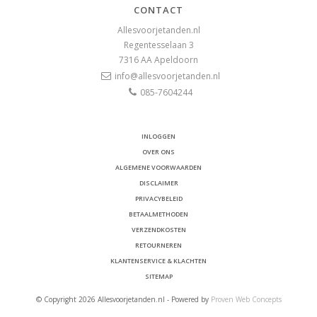
CONTACT
Allesvoorjetanden.nl
Regentesselaan 3
7316 AA
Apeldoorn
info@allesvoorjetanden.nl
085-7604244
INLOGGEN
OVER ONS
ALGEMENE VOORWAARDEN
DISCLAIMER
PRIVACYBELEID
BETAALMETHODEN
VERZENDKOSTEN
RETOURNEREN
KLANTENSERVICE & KLACHTEN
SITEMAP
© Copyright 2026 Allesvoorjetanden.nl - Powered by
Proven Web Concepts