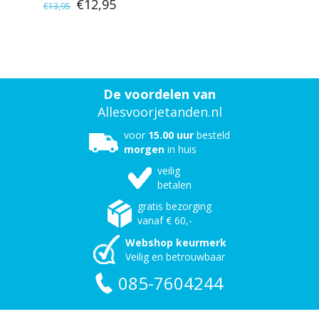
kruiden en Q10 480 ml
€12,95
€13,95
De voordelen van
Allesvoorjetanden.nl
voor
15.00 uur
besteld
morgen
in huis
veilig
betalen
gratis bezorging
vanaf € 60,-
Webshop keurmerk
Veilig en betrouwbaar
085-7604244