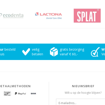
uur
besteld
veilig
gratis bezorging
W
uis
betalen
vanaf € 60,-
Ve
BETAALMETHODEN
NIEUWSBRIEF
Wilt u op de hoogte blijven?