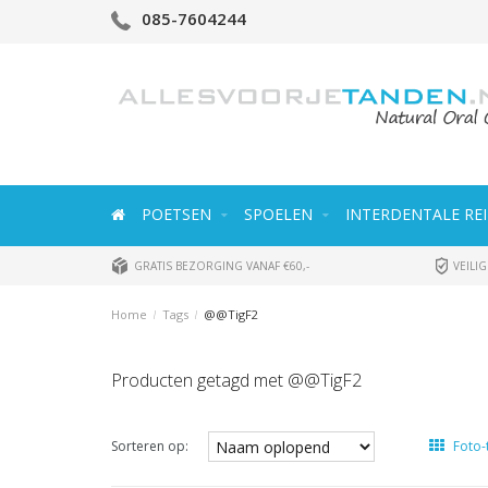
085-7604244
POETSEN
SPOELEN
INTERDENTALE REI
GRATIS BEZORGING VANAF €60,-
VEILIG
Home
/
Tags
/
@@TigF2
Producten getagd met @@TigF2
Sorteren op:
Foto-