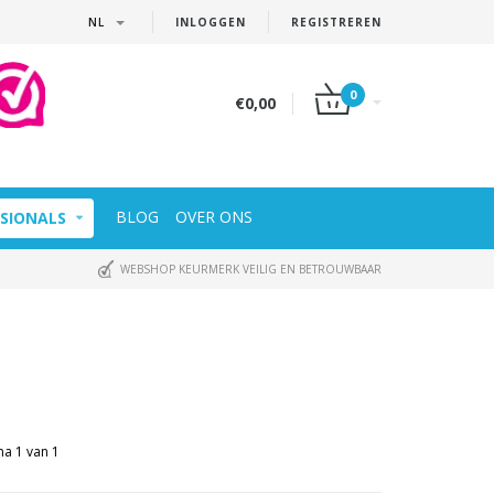
NL
INLOGGEN
REGISTREREN
0
€0,00
BLOG
OVER ONS
SIONALS
WEBSHOP KEURMERK VEILIG EN BETROUWBAAR
na 1 van 1