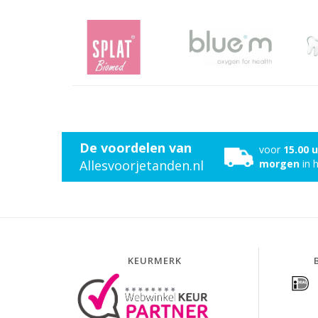
De voordelen van
voor
15.00 
Allesvoorjetanden.nl
morgen
in h
KEURMERK