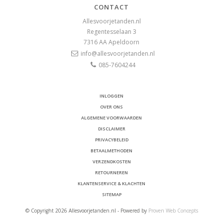
CONTACT
Allesvoorjetanden.nl
Regentesselaan 3
7316 AA
Apeldoorn
info@allesvoorjetanden.nl
085-7604244
INLOGGEN
OVER ONS
ALGEMENE VOORWAARDEN
DISCLAIMER
PRIVACYBELEID
BETAALMETHODEN
VERZENDKOSTEN
RETOURNEREN
KLANTENSERVICE & KLACHTEN
SITEMAP
© Copyright 2026 Allesvoorjetanden.nl - Powered by
Proven Web Concepts