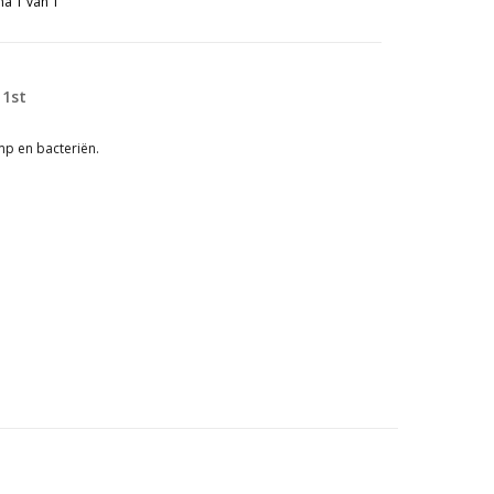
na 1 van 1
 1st
p en bacteriën.