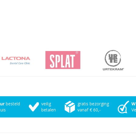
uur
besteld
veilig
gratis bezorging
W
uis
betalen
vanaf € 60,-
Ve