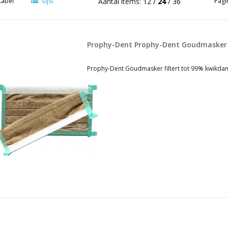
tabel
Lijst
Aantal items:
12
24
36
Pagi
Prophy-Dent Prophy-Dent Goudmasker
Prophy-Dent Goudmasker filtert tot 99% kwikdam