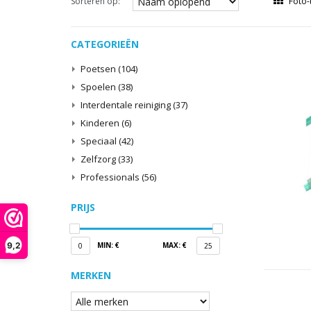
Sorteren op:
Foto-
CATEGORIEËN
Poetsen
(104)
Spoelen
(38)
Interdentale reiniging
(37)
Kinderen
(6)
Speciaal
(42)
Zelfzorg
(33)
Professionals
(56)
PRIJS
9,2
MIN: €
MAX: €
0
25
MERKEN