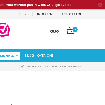
t, maar worden pas in week 33 uitgeleverd!
NL
INLOGGEN
REGISTREREN
0
€0,00
BLOG
OVER ONS
SIONALS
WEBSHOP KEURMERK VEILIG EN BETROUWBAAR
ONZE PRIJS