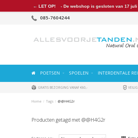
← LET OP!
- De webshop is gesloten van 17 juli 
085-7604244
POETSEN
SPOELEN
INTERDENTALE REI
GRATIS BEZORGING VANAF €60,-
VEILIG
Home
/
Tags
/
@@H4G2r
Producten getagd met @@H4G2r