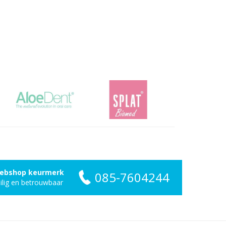
ebshop keurmerk
085-7604244
ilig en betrouwbaar