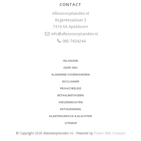
CONTACT
Allesvoorjetanden.nl
Regentesselaan 3
7316 AA
Apeldoorn
info@allesvoorjetanden.nl
085-7604244
INLOGGEN
OVER ONS
ALGEMENE VOORWAARDEN
DISCLAIMER
PRIVACYBELEID
BETAALMETHODEN
VERZENDKOSTEN
RETOURNEREN
KLANTENSERVICE & KLACHTEN
SITEMAP
© Copyright 2026 Allesvoorjetanden.nl - Powered by
Proven Web Concepts