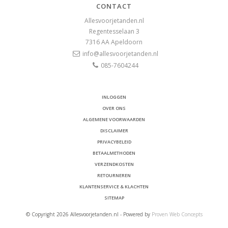
CONTACT
Allesvoorjetanden.nl
Regentesselaan 3
7316 AA
Apeldoorn
info@allesvoorjetanden.nl
085-7604244
INLOGGEN
OVER ONS
ALGEMENE VOORWAARDEN
DISCLAIMER
PRIVACYBELEID
BETAALMETHODEN
VERZENDKOSTEN
RETOURNEREN
KLANTENSERVICE & KLACHTEN
SITEMAP
© Copyright 2026 Allesvoorjetanden.nl - Powered by
Proven Web Concepts