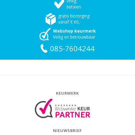
veilig
betalen
gratis bezorging
vanaf € 60,-
Webshop keurmerk
Veilig en betrouwbaar
085-7604244
KEURMERK
NIEUWSBRIEF