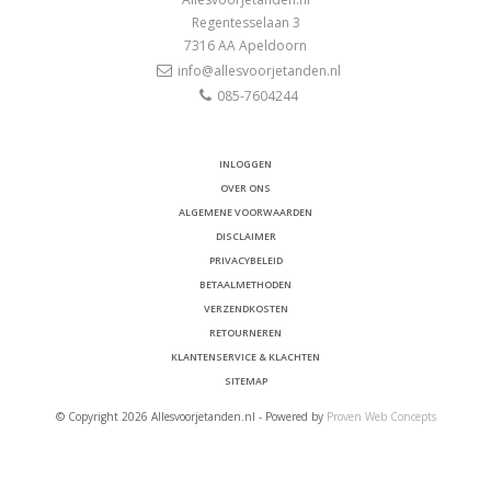
Regentesselaan 3
7316 AA
Apeldoorn
info@allesvoorjetanden.nl
085-7604244
INLOGGEN
OVER ONS
ALGEMENE VOORWAARDEN
DISCLAIMER
PRIVACYBELEID
BETAALMETHODEN
VERZENDKOSTEN
RETOURNEREN
KLANTENSERVICE & KLACHTEN
SITEMAP
© Copyright 2026 Allesvoorjetanden.nl - Powered by
Proven Web Concepts