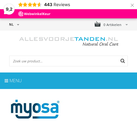
×
443
Reviews
9,2
NL
0 Artikelen
MENU