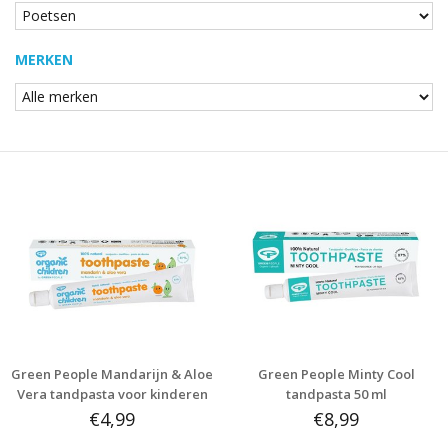
MERKEN
Green People Mandarijn & Aloe
Green People Minty Cool
Vera tandpasta voor kinderen
tandpasta 50 ml
50 ml
€4,99
€8,99