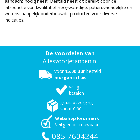
aandacht nodig heeft. Dentaid heeft dit bereikt door de
introductie van kwalitatief hoogwaardige, patiëntvriendelijke en
wetenschappelijk onderbouwde producten voor diverse
indicaties.
De voordelen van
Allesvoorjetanden.nl
voor
15.00 uur
besteld
morgen
in huis
veilig
betalen
gratis bezorging
vanaf € 60,-
Webshop keurmerk
Veilig en betrouwbaar
085-7604244