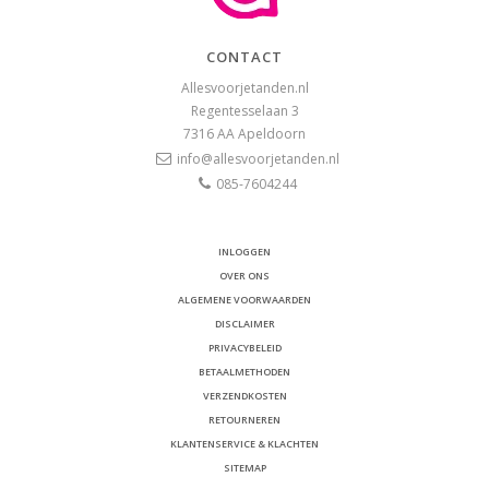
CONTACT
Allesvoorjetanden.nl
Regentesselaan 3
7316 AA
Apeldoorn
info@allesvoorjetanden.nl
085-7604244
INLOGGEN
OVER ONS
ALGEMENE VOORWAARDEN
DISCLAIMER
PRIVACYBELEID
BETAALMETHODEN
VERZENDKOSTEN
RETOURNEREN
KLANTENSERVICE & KLACHTEN
SITEMAP