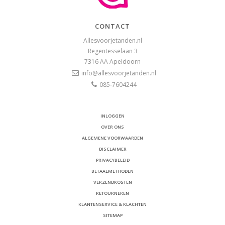
CONTACT
Allesvoorjetanden.nl
Regentesselaan 3
7316 AA
Apeldoorn
info@allesvoorjetanden.nl
085-7604244
INLOGGEN
OVER ONS
ALGEMENE VOORWAARDEN
DISCLAIMER
PRIVACYBELEID
BETAALMETHODEN
VERZENDKOSTEN
RETOURNEREN
KLANTENSERVICE & KLACHTEN
SITEMAP