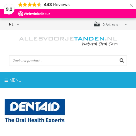
×
443
Reviews
9,2
NL
0 Artikelen
MENU