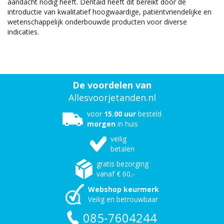
aandacht nodig heeft. Dentaid heeft dit bereikt door de
introductie van kwalitatief hoogwaardige, patiëntvriendelijke en
wetenschappelijk onderbouwde producten voor diverse
indicaties.
De voordelen van
Allesvoorjetanden.nl
voor
15.00 uur
besteld
morgen
in huis
veilig
betalen
gratis bezorging
vanaf € 60,-
Webshop keurmerk
Veilig en betrouwbaar
085-7604244