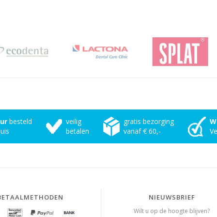
uur
besteld
veilig
gratis bezorging
W
uis
betalen
vanaf € 60,-
Ve
BETAALMETHODEN
NIEUWSBRIEF
Wilt u op de hoogte blijven?