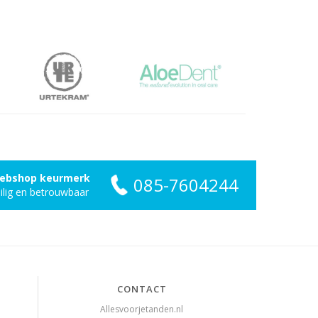
ebshop keurmerk
085-7604244
ilig en betrouwbaar
CONTACT
Allesvoorjetanden.nl