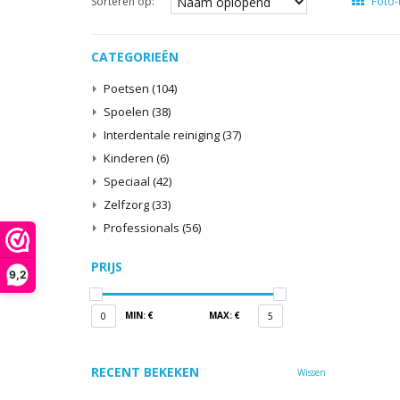
Sorteren op:
Foto-
CATEGORIEËN
Poetsen
(104)
Spoelen
(38)
Interdentale reiniging
(37)
Kinderen
(6)
Speciaal
(42)
Zelfzorg
(33)
Professionals
(56)
PRIJS
9,2
MIN: €
MAX: €
0
5
RECENT BEKEKEN
Wissen