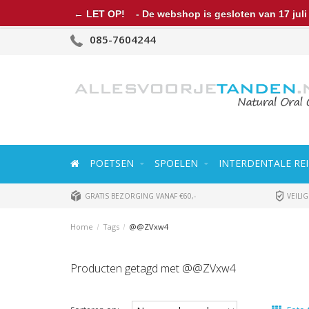
← LET OP!
- De webshop is gesloten van 17 juli 
085-7604244
POETSEN
SPOELEN
INTERDENTALE REI
GRATIS BEZORGING VANAF €60,-
VEILIG
Home
/
Tags
/
@@ZVxw4
Producten getagd met @@ZVxw4