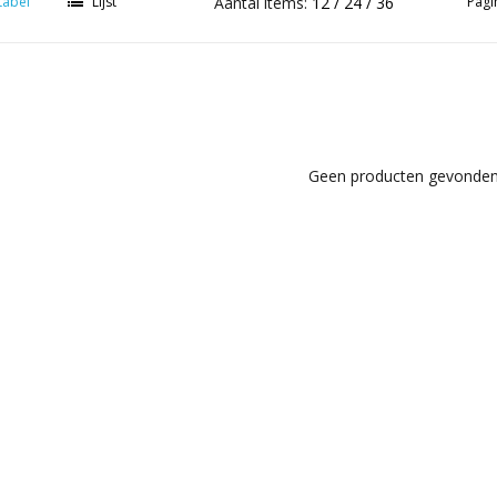
tabel
Lijst
Aantal items:
12
24
36
Pagi
Geen producten gevonden!