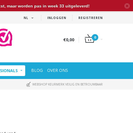
t, maar worden pas in week 33 uitgeleverd!
NL
INLOGGEN
REGISTREREN
0
€0,00
BLOG
OVER ONS
SIONALS
WEBSHOP KEURMERK VEILIG EN BETROUWBAAR