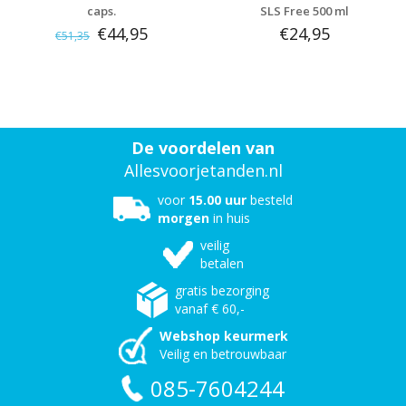
caps.
SLS Free 500 ml
€44,95
€24,95
€51,35
De voordelen van
Allesvoorjetanden.nl
voor
15.00 uur
besteld
morgen
in huis
veilig
betalen
gratis bezorging
vanaf € 60,-
Webshop keurmerk
Veilig en betrouwbaar
085-7604244