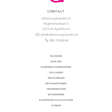
CONTACT
Allesvoorjetanden.nl
Regentesselaan 3
7316 AA
Apeldoorn
info@allesvoorjetanden.nl
085-7604244
INLOGGEN
OVER ONS
ALGEMENE VOORWAARDEN
DISCLAIMER
PRIVACYBELEID
BETAALMETHODEN
VERZENDKOSTEN
RETOURNEREN
KLANTENSERVICE & KLACHTEN
SITEMAP