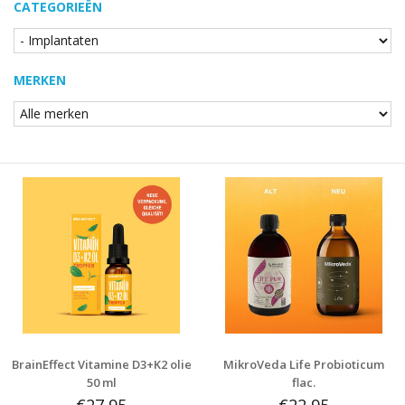
CATEGORIEËN
MERKEN
BrainEffect Vitamine D3+K2 olie
MikroVeda Life Probioticum
50 ml
flac.