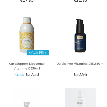
€27,95
€22,95
ONZE PRIJS
CureSupport Liposomal
Quicksilver Vitamine D3K2 50 ml
Vitamine C 250 ml
€37,50
€52,95
€44,98