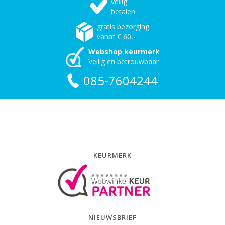
veilig
betalen
gratis bezorging
vanaf € 60,-
Webshop keurmerk
Veilig en betrouwbaar
085-7604244
KEURMERK
NIEUWSBRIEF