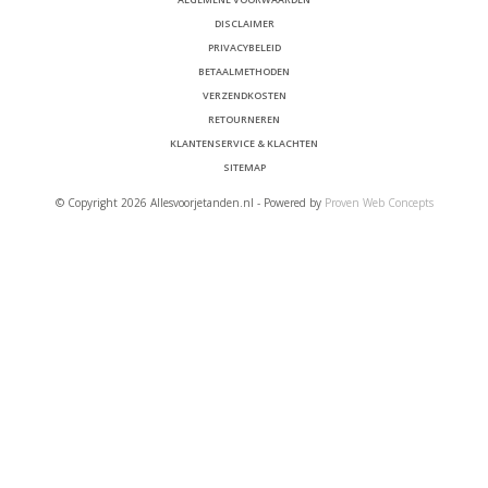
DISCLAIMER
PRIVACYBELEID
BETAALMETHODEN
VERZENDKOSTEN
RETOURNEREN
KLANTENSERVICE & KLACHTEN
SITEMAP
© Copyright 2026 Allesvoorjetanden.nl - Powered by
Proven Web Concepts