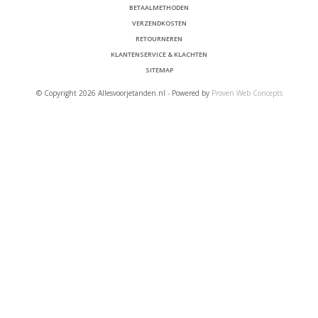
BETAALMETHODEN
VERZENDKOSTEN
RETOURNEREN
KLANTENSERVICE & KLACHTEN
SITEMAP
© Copyright 2026 Allesvoorjetanden.nl - Powered by
Proven Web Concepts