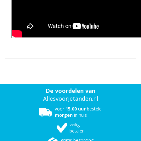
De voordelen van
Allesvoorjetanden.nl
voor
15.00 uur
besteld
morgen
in huis
veilig
betalen
gratis bezorging