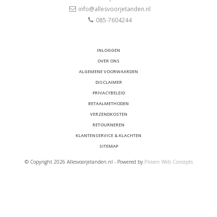
info@allesvoorjetanden.nl
085-7604244
INLOGGEN
OVER ONS
ALGEMENE VOORWAARDEN
DISCLAIMER
PRIVACYBELEID
BETAALMETHODEN
VERZENDKOSTEN
RETOURNEREN
KLANTENSERVICE & KLACHTEN
SITEMAP
© Copyright 2026 Allesvoorjetanden.nl - Powered by
Proven Web Concepts