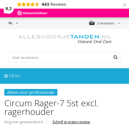
×
443
Reviews
9,2
NL
0 Artikelen
MENU
Alleen voor professionals
Circum Rager-7 5st excl.
ragerhouder
Nog niet gewaardeerd
|
Schrijf je eigen review