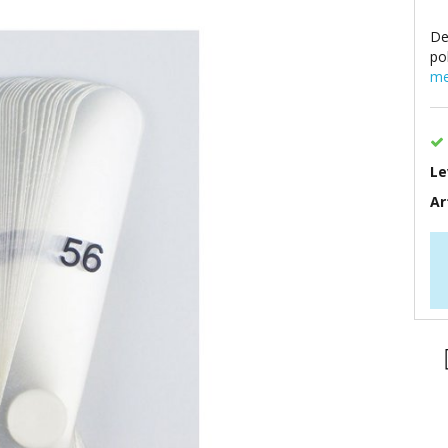
De
po
me
Le
Ar