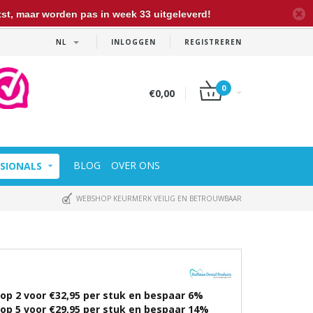
t, maar worden pas in week 33 uitgeleverd!
NL
INLOGGEN
REGISTREREN
0
€0,00
BLOG
OVER ONS
SIONALS
WEBSHOP KEURMERK VEILIG EN BETROUWBAAR
op 2 voor €32,95 per stuk en bespaar 6%
op 5 voor €29,95 per stuk en bespaar 14%