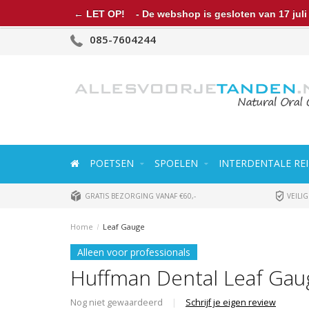
← LET OP!
- De webshop is gesloten van 17 juli 
085-7604244
POETSEN
SPOELEN
INTERDENTALE REI
GRATIS BEZORGING VANAF €60,-
VEILIG
Home
/
Leaf Gauge
Alleen voor professionals
Huffman Dental Leaf Gau
Nog niet gewaardeerd
|
Schrijf je eigen review