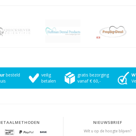
uur
besteld
veilig
gratis bezorging
W
uis
betalen
vanaf € 60,-
Ve
BETAALMETHODEN
NIEUWSBRIEF
Wilt u op de hoogte blijven?