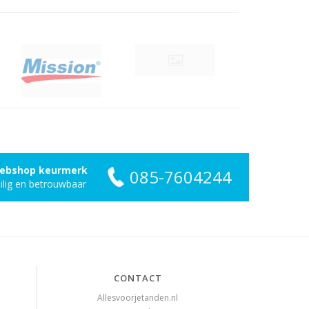
ebshop keurmerk
085-7604244
ilig en betrouwbaar
CONTACT
Allesvoorjetanden.nl