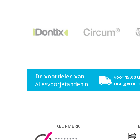
De voordelen van
voor
15.00 
Allesvoorjetanden.nl
morgen
in h
KEURMERK