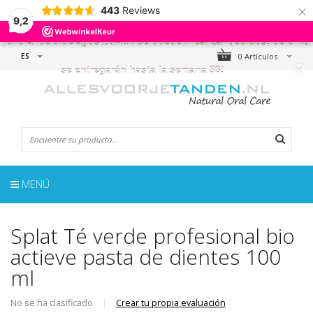
×
443
Reviews
← ¡NÓTESE BIEN!
- ¡La tienda online estará cerrada del 17 de
9,2
julio al de 9 de agosto! Aún se pueden realizar pedidos, pero no
ES
0 Artículos
se entregarán hasta la semana 33!
MENÚ
Splat Té verde profesional bio
actieve pasta de dientes 100
ml
No se ha clasificado
|
Crear tu propia evaluación