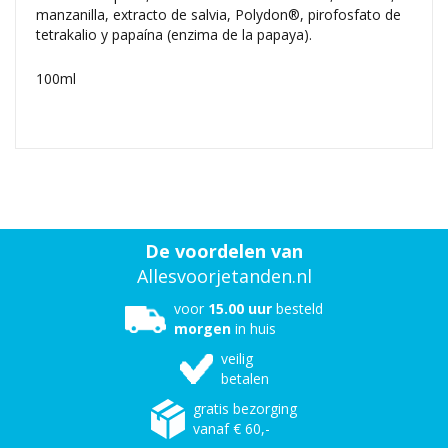
manzanilla, extracto de salvia, Polydon®, pirofosfato de
tetrakalio y papaína (enzima de la papaya).
100ml
De voordelen van
Allesvoorjetanden.nl
voor
15.00 uur
besteld
morgen
in huis
veilig
betalen
gratis bezorging
vanaf € 60,-