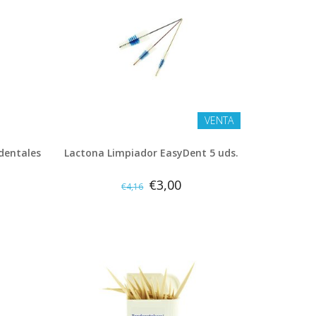
VENTA
 dentales
Lactona Limpiador EasyDent 5 uds.
€3,00
€4,16