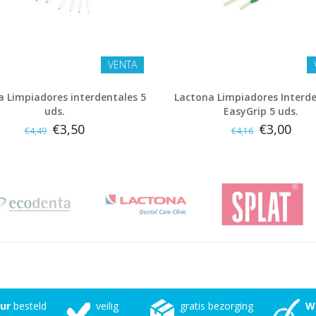
VENTA
a Limpiadores interdentales 5
Lactona Limpiadores Interd
uds.
EasyGrip 5 uds.
€3,50
€3,00
€4,49
€4,16
uur
besteld
veilig
gratis bezorging
W