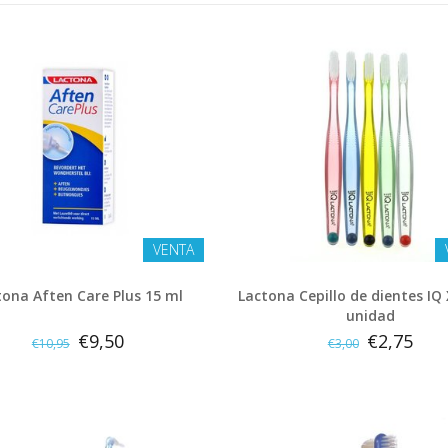
VENTA
tona Aften Care Plus 15 ml
Lactona Cepillo de dientes IQ 
unidad
€9,50
€2,75
€10,95
€3,00