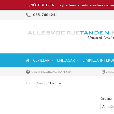
← ¡NÓTESE BIEN!
- ¡La tienda online estará cerrad
085-7604244
CEPILLAR
ENJUAGAR
LIMPIEZA INTERD
GRATIS BEZORGING VANAF €60,-
VEILIG
Inicio
/
Marcas
/
Lactona
Ordenar 