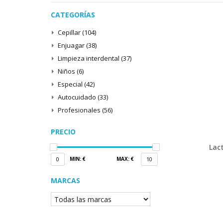
CATEGORÍAS
Cepillar
(104)
Enjuagar
(38)
Limpieza interdental
(37)
Niños
(6)
Especial
(42)
Autocuidado
(33)
Profesionales
(56)
PRECIO
Lac
MIN: €
MAX: €
0
10
MARCAS