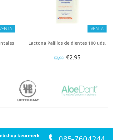
VENTA
VENTA
entales
Lactona Palillos de dientes 100 uds.
€2,95
€2,99
ebshop keurmerk
085-7604244