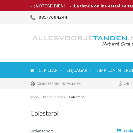
← ¡NÓTESE BIEN!
- ¡La tienda online estará cerrad
085-7604244
CEPILLAR
ENJUAGAR
LIMPIEZA INTERD
GRATIS BEZORGING VANAF €60,-
VEILIG
Inicio
/
Profesionales
/
Colesterol
Colesterol
Ordenar por:
Tabl