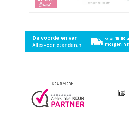
De voordelen van
voor
15.00 
Allesvoorjetanden.nl
morgen
in h
KEURMERK