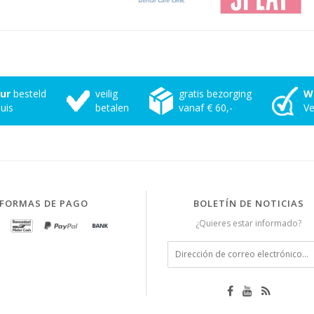
uur
besteld
veilig
gratis bezorging
W
uis
betalen
vanaf € 60,-
Ve
FORMAS DE PAGO
BOLETÍN DE NOTICIAS
¿Quieres estar informado?