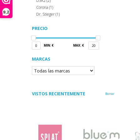
D3K2
(2)
Corona
(1)
9,2
Dr. Stieger
(1)
PRECIO
MIN: €
MAX: €
0
20
MARCAS
VISTOS RECIENTEMENTE
Borrar