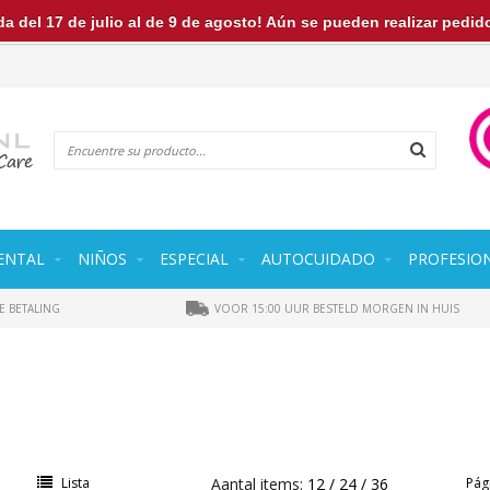
a del 17 de julio al de 9 de agosto! Aún se pueden realizar pedi
ENTAL
NIÑOS
ESPECIAL
AUTOCUIDADO
PROFESIO
E BETALING
VOOR 15:00 UUR BESTELD MORGEN IN HUIS
a
Lista
Aantal items:
12
24
36
Pág