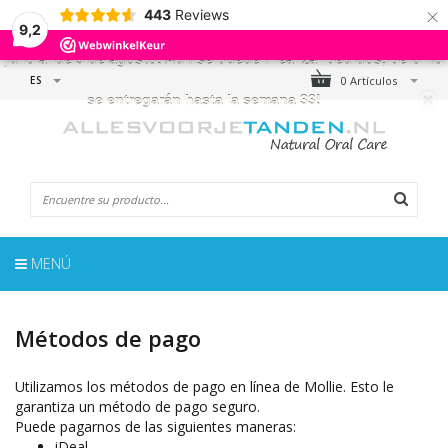
×
443
Reviews
← ¡NÓTESE BIEN!
- ¡La tienda online estará cerrada del 17 de
9,2
julio al de 9 de agosto! Aún se pueden realizar pedidos, pero no
ES
0 Artículos
se entregarán hasta la semana 33!
MENÚ
Métodos de pago
Utilizamos los métodos de pago en línea de Mollie. Esto le
garantiza un método de pago seguro.
Puede pagarnos de las siguientes maneras:
iDeal