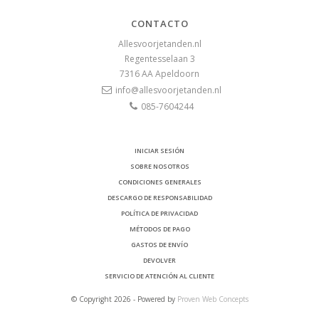
CONTACTO
Allesvoorjetanden.nl
Regentesselaan 3
7316 AA
Apeldoorn
info@allesvoorjetanden.nl
085-7604244
INICIAR SESIÓN
SOBRE NOSOTROS
CONDICIONES GENERALES
DESCARGO DE RESPONSABILIDAD
POLÍTICA DE PRIVACIDAD
MÉTODOS DE PAGO
GASTOS DE ENVÍO
DEVOLVER
SERVICIO DE ATENCIÓN AL CLIENTE
© Copyright 2026 - Powered by
Proven Web Concepts