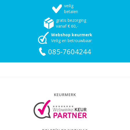
veilig
betalen
gratis bezorging
vanaf € 60,-
Webshop keurmerk
Veilig en betrouwbaar
085-7604244
KEURMERK