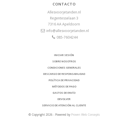
CONTACTO
Allesvoorjetanden.nl
Regentesselaan 3
7316 AA
Apeldoorn
info@allesvoorjetanden.nl
085-7604244
INICIAR SESIÓN
SOBRE NOSOTROS
CONDICIONES GENERALES
DESCARGO DE RESPONSABILIDAD
POLÍTICA DE PRIVACIDAD
MÉTODOS DE PAGO
GASTOS DE ENVÍO
DEVOLVER
SERVICIO DE ATENCIÓN AL CLIENTE
© Copyright 2026 - Powered by
Proven Web Concepts