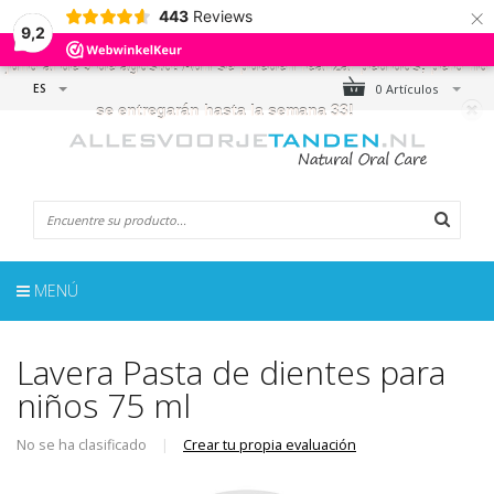
×
443
Reviews
← ¡NÓTESE BIEN!
- ¡La tienda online estará cerrada del 17 de
9,2
julio al de 9 de agosto! Aún se pueden realizar pedidos, pero no
ES
0 Artículos
se entregarán hasta la semana 33!
MENÚ
Lavera Pasta de dientes para
niños 75 ml
No se ha clasificado
|
Crear tu propia evaluación