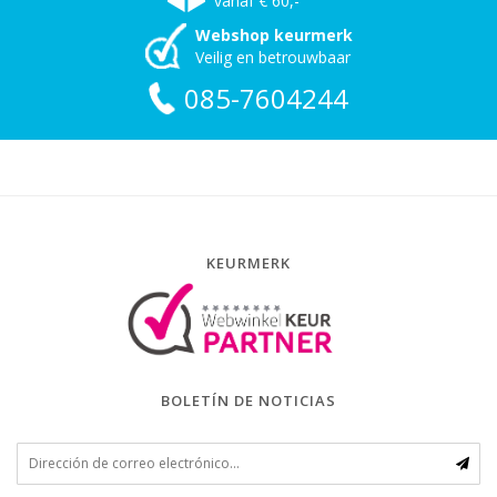
vanaf € 60,-
Webshop keurmerk
Veilig en betrouwbaar
085-7604244
KEURMERK
BOLETÍN DE NOTICIAS