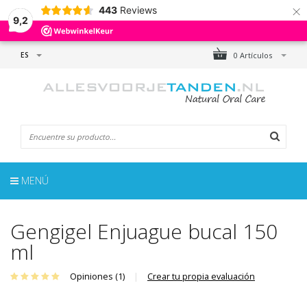
×
443
Reviews
9,2
ES
0 Artículos
MENÚ
Gengigel Enjuague bucal 150
ml
Opiniones (1)
|
Crear tu propia evaluación