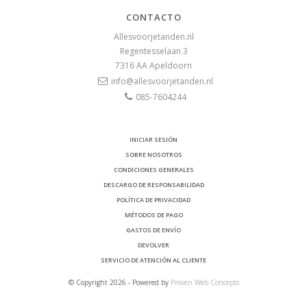
CONTACTO
Allesvoorjetanden.nl
Regentesselaan 3
7316 AA
Apeldoorn
info@allesvoorjetanden.nl
085-7604244
INICIAR SESIÓN
SOBRE NOSOTROS
CONDICIONES GENERALES
DESCARGO DE RESPONSABILIDAD
POLÍTICA DE PRIVACIDAD
MÉTODOS DE PAGO
GASTOS DE ENVÍO
DEVOLVER
SERVICIO DE ATENCIÓN AL CLIENTE
© Copyright 2026 - Powered by
Proven Web Concepts