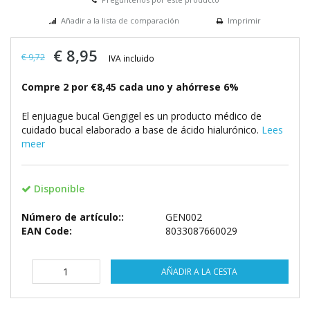
Añadir a la lista de comparación
Imprimir
€ 8,95
€ 9,72
IVA incluido
Compre 2 por €8,45 cada uno y ahórrese 6%
El enjuague bucal Gengigel es un producto médico de
cuidado bucal elaborado a base de ácido hialurónico.
Lees
meer
Disponible
Número de artículo::
GEN002
EAN Code:
8033087660029
AÑADIR A LA CESTA