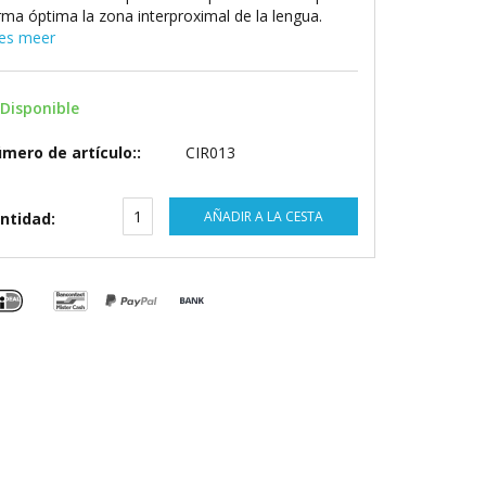
rma óptima la zona interproximal de la lengua.
es meer
Disponible
mero de artículo::
CIR013
AÑADIR A LA CESTA
ntidad: