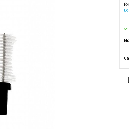
fo
Le
Nú
Ca