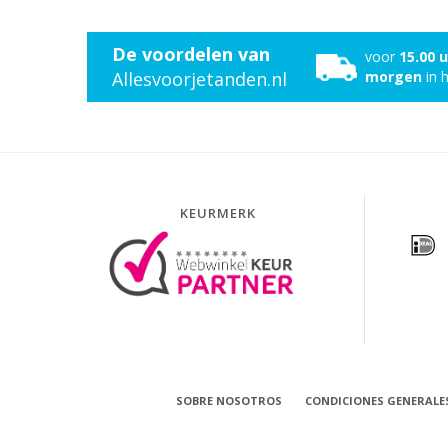
De voordelen van
voor
15.00 
Allesvoorjetanden.nl
morgen
in h
KEURMERK
SOBRE NOSOTROS
CONDICIONES GENERALE