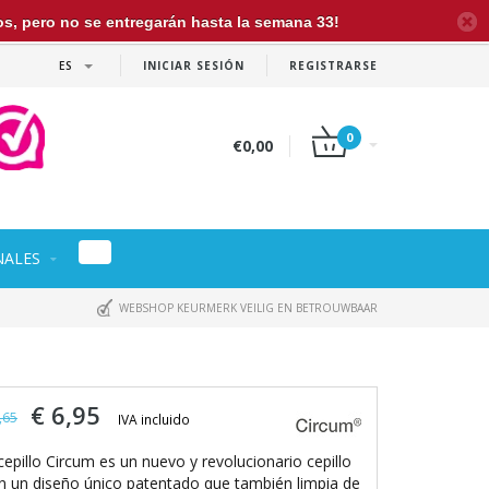
dos, pero no se entregarán hasta la semana 33!
ES
INICIAR SESIÓN
REGISTRARSE
0
€0,00
NALES
WEBSHOP KEURMERK VEILIG EN BETROUWBAAR
€ 6,95
,65
IVA incluido
 cepillo Circum es un nuevo y revolucionario cepillo
n un diseño único patentado que también limpia de