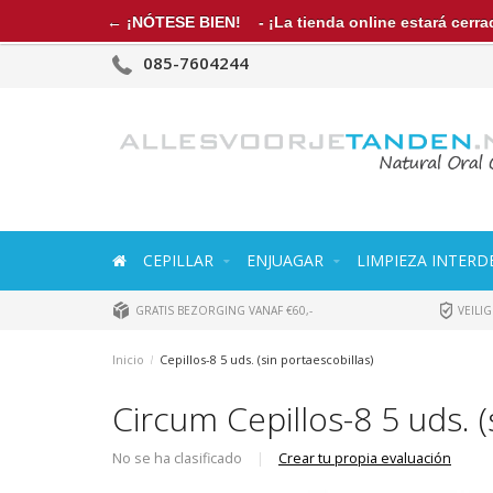
← ¡NÓTESE BIEN!
- ¡La tienda online estará cerrad
085-7604244
CEPILLAR
ENJUAGAR
LIMPIEZA INTERD
GRATIS BEZORGING VANAF €60,-
VEILIG
Inicio
/
Cepillos-8 5 uds. (sin portaescobillas)
Circum Cepillos-8 5 uds. (
No se ha clasificado
|
Crear tu propia evaluación