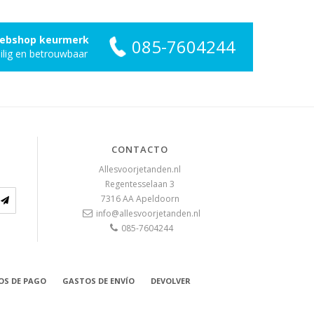
ebshop keurmerk
085-7604244
ilig en betrouwbaar
CONTACTO
Allesvoorjetanden.nl
Regentesselaan 3
7316 AA
Apeldoorn
info@allesvoorjetanden.nl
085-7604244
S DE PAGO
GASTOS DE ENVÍO
DEVOLVER