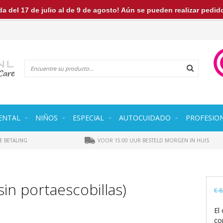
a del 17 de julio al de 9 de agosto! Aún se pueden realizar pedi
ENTAL
NIÑOS
ESPECIAL
AUTOCUIDADO
PROFESIO
E BETALING
VOOR 15:00 UUR BESTELD MORGEN IN HUIS
sin portaescobillas)
€ 8
El
co