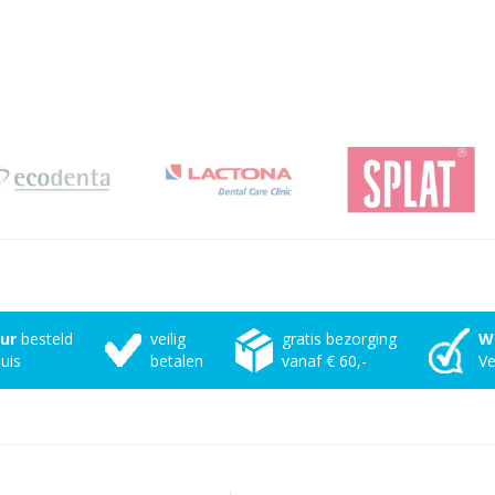
uur
besteld
veilig
gratis bezorging
W
uis
betalen
vanaf € 60,-
Ve