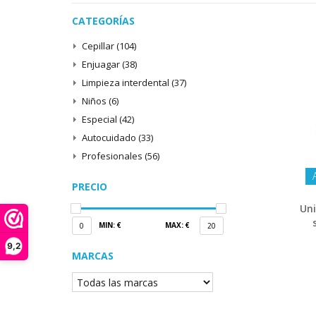
CATEGORÍAS
Cepillar
(104)
Enjuagar
(38)
Limpieza interdental
(37)
Niños
(6)
Especial
(42)
Autocuidado
(33)
Profesionales
(56)
PRECIO
Uni
MIN: €
MAX: €
0
20
9,2
MARCAS