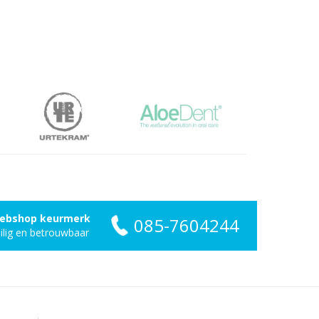
ebshop keurmerk
085-7604244
ilig en betrouwbaar