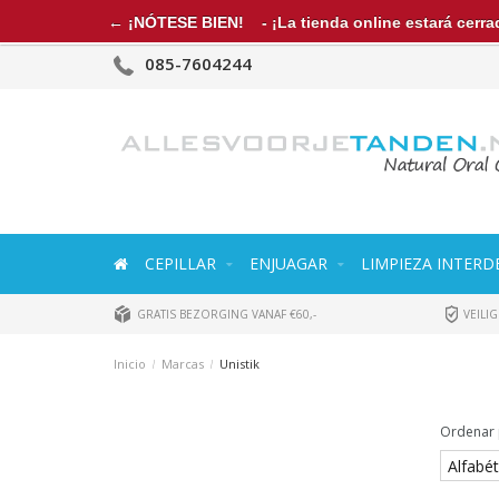
← ¡NÓTESE BIEN!
- ¡La tienda online estará cerrad
085-7604244
CEPILLAR
ENJUAGAR
LIMPIEZA INTERD
GRATIS BEZORGING VANAF €60,-
VEILIG
Inicio
/
Marcas
/
Unistik
Ordenar 