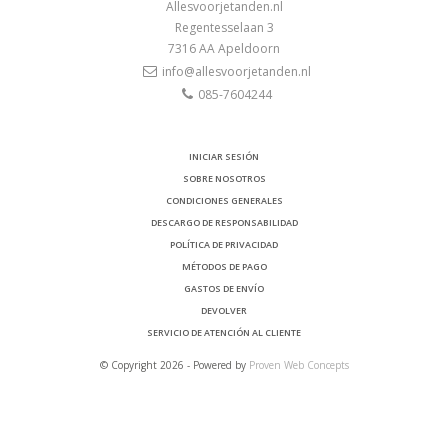
Allesvoorjetanden.nl
Regentesselaan 3
7316 AA
Apeldoorn
info@allesvoorjetanden.nl
085-7604244
INICIAR SESIÓN
SOBRE NOSOTROS
CONDICIONES GENERALES
DESCARGO DE RESPONSABILIDAD
POLÍTICA DE PRIVACIDAD
MÉTODOS DE PAGO
GASTOS DE ENVÍO
DEVOLVER
SERVICIO DE ATENCIÓN AL CLIENTE
© Copyright 2026 - Powered by
Proven Web Concepts