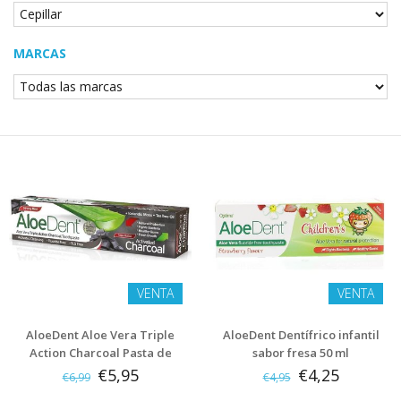
MARCAS
VENTA
VENTA
AloeDent Aloe Vera Triple
AloeDent Dentífrico infantil
Action Charcoal Pasta de
sabor fresa 50 ml
dientes 100 ml
€5,95
€4,25
€6,99
€4,95