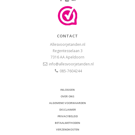
CONTACT
Allesvoorjetanden.nl
Regentesselaan 3
7316 AA
Apeldoorn
info@allesvoorjetanden.nl
085-7604244
INLOGGEN
OVER ONS
ALGEMENE VOORWAARDEN
DISCLAIMER
PRIVACYBELEID
BETAALMETHODEN
VERZENDKOSTEN