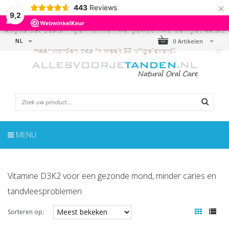
×
443
Reviews
← LET OP!
- De webshop is gesloten van 17 juli t/m 9
9,2
augustus! Bestellingen kunnen wel gewoon worden geplaatst,
NL
0 Artikelen
maar worden pas in week 33 uitgeleverd!
MENU
Vitamine D3K2 voor een gezonde mond, minder caries en
tandvleesproblemen
Sorteren op: