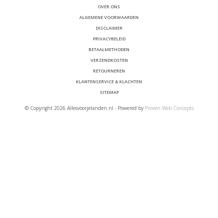
OVER ONS
ALGEMENE VOORWAARDEN
DISCLAIMER
PRIVACYBELEID
BETAALMETHODEN
VERZENDKOSTEN
RETOURNEREN
KLANTENSERVICE & KLACHTEN
SITEMAP
© Copyright 2026 Allesvoorjetanden.nl - Powered by
Proven Web Concepts