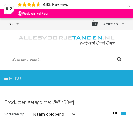
×
443
Reviews
9,2
NL
0 Artikelen
MENU
Producten getagd met @@rR8Wj
Sorteren op: