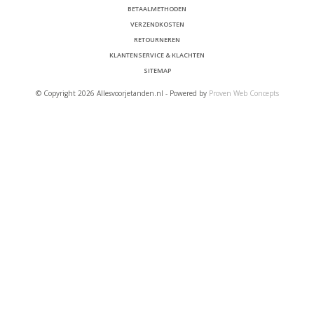
BETAALMETHODEN
VERZENDKOSTEN
RETOURNEREN
KLANTENSERVICE & KLACHTEN
SITEMAP
© Copyright 2026 Allesvoorjetanden.nl - Powered by
Proven Web Concepts