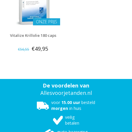
ONZE PRIJS
Vitalize Krillolie 180 caps
€49,95
€56,55
De voordelen van
Allesvoorjetanden.nl
voor
15.00 uur
besteld
morgen
in huis
veilig
betalen
gratis bezorging