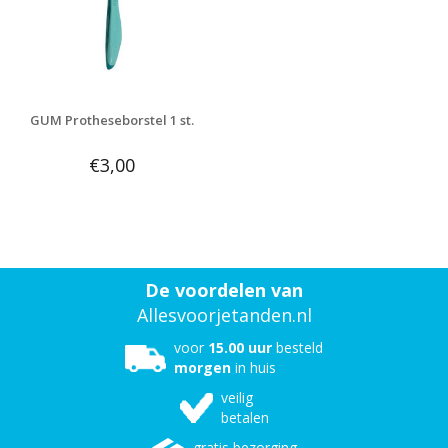
GUM Protheseborstel 1 st.
€3,00
De voordelen van
Allesvoorjetanden.nl
voor
15.00 uur
besteld
morgen
in huis
veilig
betalen
gratis bezorging